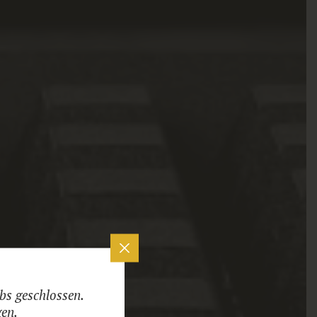
bs geschlossen.
gen.