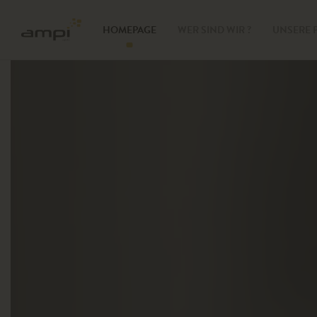
HOMEPAGE
WER SIND WIR ?
UNSERE 
Waffe
Zut
Zub