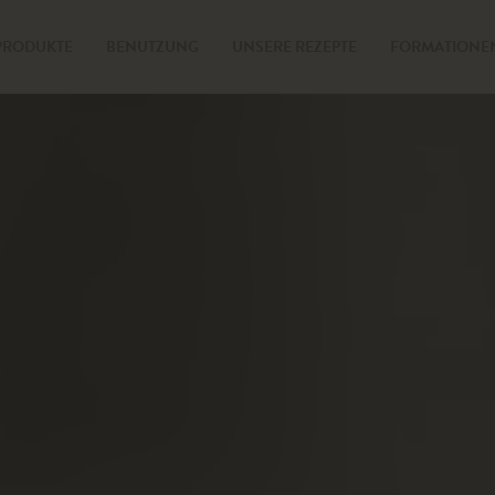
PRODUKTE
BENUTZUNG
UNSERE REZEPTE
FORMATIONE
leisen
aten
ehör