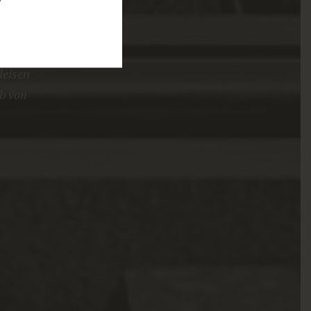
leisen
b von