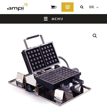
DE
0
MENU
HOMEPAGE
WER SIND WIR ?