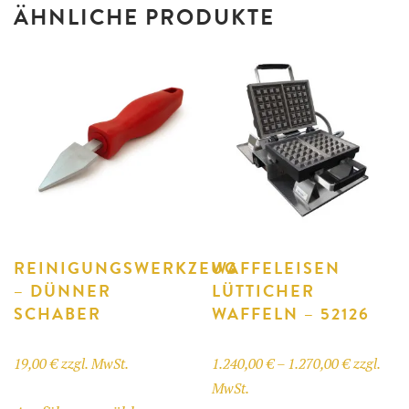
ÄHNLICHE PRODUKTE
REINIGUNGSWERKZEUG
WAFFELEISEN
– DÜNNER
LÜTTICHER
SCHABER
WAFFELN – 52126
Preisspan
19,00
€
zzgl. MwSt.
1.240,00
€
–
1.270,00
€
zzgl.
1.240,00 
MwSt.
Dieses