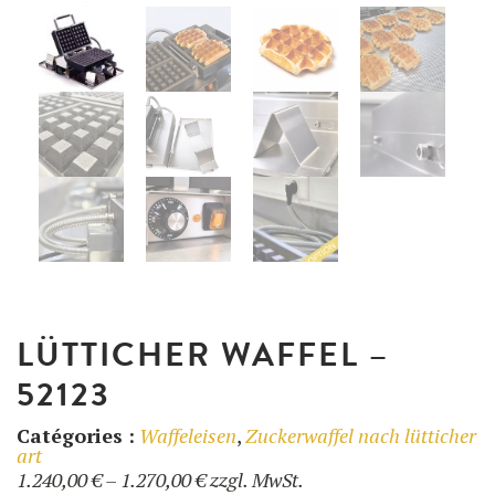
BENUTZUNG
UNSER BLOG
UNSERE REZEPTE
F.A.Q.
UNSERE PRODUKTE
KONTAKT UND ANGEBOT
FORMATIONEN
Waffeleisen
Zutaten
LÜTTICHER WAFFEL –
52123
Zubehör
Catégories :
Waffeleisen
,
Zuckerwaffel nach lütticher
art
Preisspanne:
1.240,00
€
–
1.270,00
€
zzgl. MwSt.