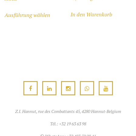
bis
Dieses
In den Warenkorb
Ausführung wählen
1.270,00 €
Produkt
weist
mehrere
Varianten
auf.
Die
Optionen
können
auf
der
Produktseite
gewählt
Z.I. Hannut, rue des Combattants 45, 4280 Hannut-Belgium
werden
Tél.:
+32 19 63 63 98