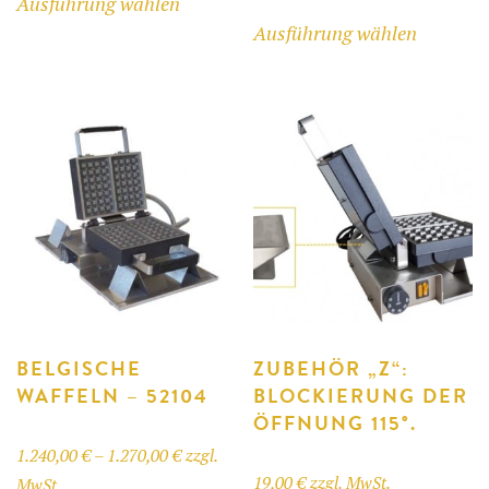
Ausführung wählen
bis
Produkt
Dieses
Ausführung wählen
1.270,00 
weist
Produkt
mehrere
weist
Varianten
mehrere
auf.
Variant
Die
auf.
Optionen
Die
können
Optione
auf
können
der
auf
Produktseite
der
gewählt
Produkts
werden
gewählt
BELGISCHE
ZUBEHÖR „Z“:
WAFFELN – 52104
BLOCKIERUNG DER
werden
ÖFFNUNG 115°.
Preisspanne:
1.240,00
€
–
1.270,00
€
zzgl.
19,00
€
zzgl. MwSt.
1.240,00 €
MwSt.