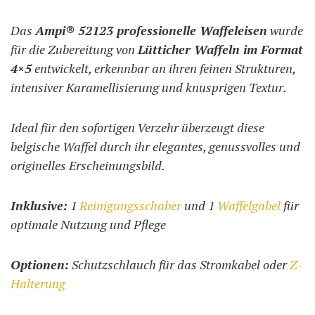
1.240,00 €
bis
Das
Ampi® 52123 professionelle Waffeleisen
wurde
1.270,00 €
für die Zubereitung von
Lütticher Waffeln im Format
4×5
entwickelt, erkennbar an ihren feinen Strukturen,
intensiver Karamellisierung und knusprigen Textur.
Ideal für den sofortigen Verzehr überzeugt diese
belgische Waffel durch ihr elegantes, genussvolles und
originelles Erscheinungsbild.
Inklusive:
1
Reinigungsschaber
und 1
Waffelgabel
für
optimale Nutzung und Pflege
Optionen:
Schutzschlauch für das Stromkabel oder
Z-
Halterung