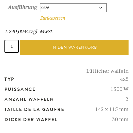
Ausführung
Zurücksetzen
1.240,00
€
zzgl. MwSt.
Lütticher
Waffel
IN DEN WARENKORB
-
52123
Menge
Lütticher waffeln
4x5
TYP
1300 W
PUISSANCE
2
ANZAHL WAFFELN
142 x 115 mm
TAILLE DE LA GAUFRE
30 mm
DICKE DER WAFFEL