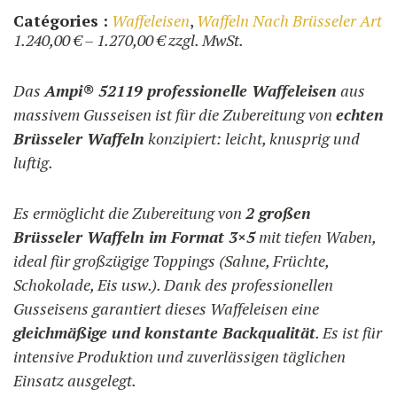
Catégories :
Waffeleisen
,
Waffeln Nach Brüsseler Art
Preisspanne:
1.240,00
€
–
1.270,00
€
zzgl. MwSt.
1.240,00 €
bis
Das
Ampi® 52119 professionelle Waffeleisen
aus
1.270,00 €
massivem Gusseisen ist für die Zubereitung von
echten
Brüsseler Waffeln
konzipiert: leicht, knusprig und
luftig.
Es ermöglicht die Zubereitung von
2 großen
Brüsseler Waffeln im Format 3×5
mit tiefen Waben,
ideal für großzügige Toppings (Sahne, Früchte,
Schokolade, Eis usw.). Dank des professionellen
Gusseisens garantiert dieses Waffeleisen eine
gleichmäßige und konstante Backqualität
. Es ist für
intensive Produktion und zuverlässigen täglichen
Einsatz ausgelegt.