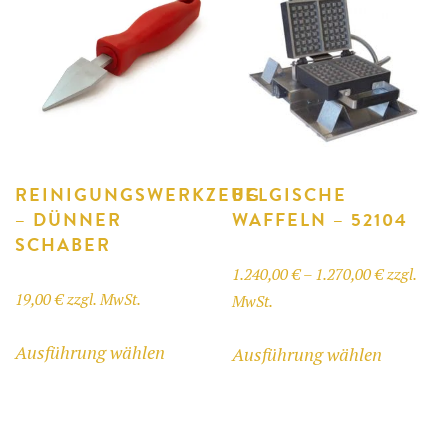
auf.
Die
Optione
können
auf
der
Produkts
gewählt
REINIGUNGSWERKZEUG
BELGISCHE
– DÜNNER
WAFFELN – 52104
werden
SCHABER
Preisspan
1.240,00
€
–
1.270,00
€
zzgl.
19,00
€
zzgl. MwSt.
1.240,00 
MwSt.
bis
Dieses
Dieses
Ausführung wählen
Ausführung wählen
1.270,00 
Produkt
Produkt
weist
weist
mehrere
mehrere
Varianten
Variant