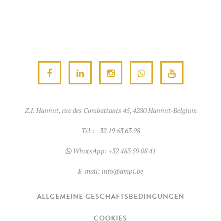
auf.
auf.
Die
Die
Optionen
Optione
können
können
auf
auf
der
der
Produktseite
Produkts
gewählt
gewählt
Z.I. Hannut, rue des Combattants 45, 4280 Hannut-Belgium
werden
werden
Tél.:
+32 19 63 63 98
WhatsApp:
+32 483 59 08 41
E-mail:
info@ampi.be
ALLGEMEINE GESCHÄFTSBEDINGUNGEN
COOKIES