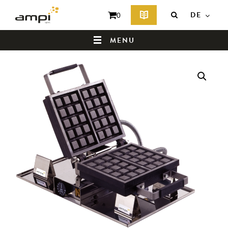
DE
0
MENU
HOMEPAGE
WER SIND WIR ?