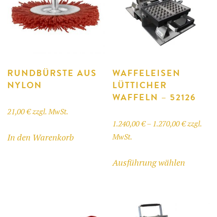
RUNDBÜRSTE AUS
WAFFELEISEN
NYLON
LÜTTICHER
WAFFELN – 52126
21,00
€
zzgl. MwSt.
Preisspan
1.240,00
€
–
1.270,00
€
zzgl.
In den Warenkorb
1.240,00 
MwSt.
bis
Dieses
Ausführung wählen
1.270,00 
Produkt
weist
mehrere
Variant