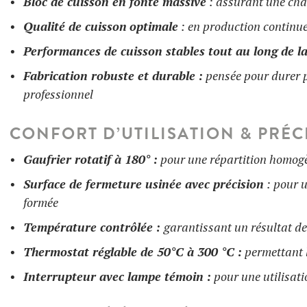
Bloc de cuisson en fonte massive
: assurant une cha
Qualité de cuisson
optimale
: en production continu
Performances de cuisson stables tout au long de l
Fabrication robuste et durable :
pensée pour durer 
professionnel
CONFORT D’UTILISATION & PRÉC
Gaufrier rotatif à 180° :
pour une répartition homogèn
Surface de fermeture usinée avec précision
: pour u
formée
Température contrôlée :
garantissant un résultat de
Thermostat réglable de 50°C à 300 °C :
permettant l
Interrupteur avec lampe témoin :
pour une utilisati