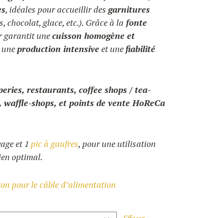
es
, idéales pour accueillir des
garnitures
s, chocolat, glace, etc.). Grâce à la
fonte
er garantit une
cuisson homogène et
r une
production intensive
et une
fiabilité
peries, restaurants, coffee shops / tea-
, waffle-shops, et points de vente HoReCa
yage
et 1
pic à gaufres
,
pour une utilisation
ien optimal.
ion pour le câble d’alimentation