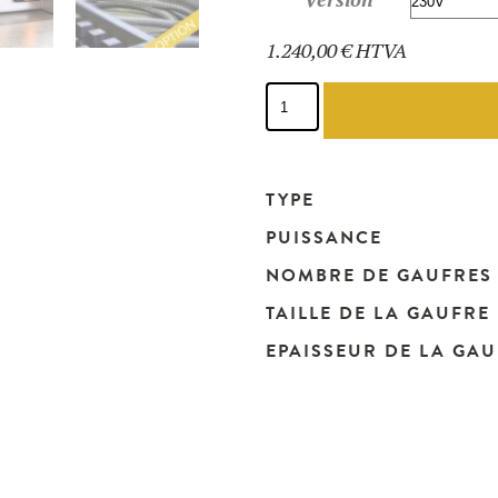
1.240,00
€
HTVA
quantité
de
Gaufrier
gaufre
de
Bruxelles
TYPE
-
52119
PUISSANCE
NOMBRE DE GAUFRES
TAILLE DE LA GAUFRE
EPAISSEUR DE LA GA