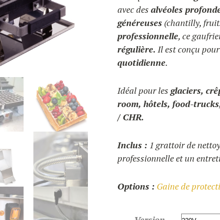
avec des
alvéoles profond
généreuses
(chantilly, fruit
professionnelle
, ce gaufri
régulière.
Il est conçu pou
quotidienne
.
Idéal pour les
glaciers, crê
room, hôtels, food-trucks
/ CHR.
Inclus :
1 grattoir de netto
professionnelle et un entret
Options :
Gaine de protect
Version