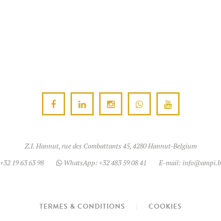
Les
Les
options
options
peuvent
peuvent
être
être
choisies
choisies
sur
sur
la
la
page
page
du
du
produit
produit
Z.I. Hannut, rue des Combattants 45, 4280 Hannut-Belgium
+32 19 63 63 98
WhatsApp:
+32 483 59 08 41
E-mail:
info@ampi.b
TERMES & CONDITIONS
COOKIES