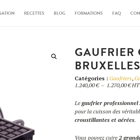
ISATION
RECETTES
BLOG
FORMATIONS
FAQ
CONT
GAUFRIER 
BRUXELLES 
Catégories :
Gaufriers
,
Ga
Pla
1.240,00
€
–
1.270,00
€
HT
de
prix
Le
gaufrier professionnel
1.24
pour la cuisson des véritab
à
croustillantes et aérées
.
1.27
Vous pouvez cuire
2 grande