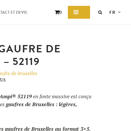
FR
ACT ET DEVIS
0
GAUFRE DE
– 52119
ufre de bruxelles
ge
VA
 :
Ampi® 52119
en fonte massive est conçu
0,00 €
les
gaufres de Bruxelles :
légères,
0,00 €
s gaufres de Bruxelles au format 3×5
,