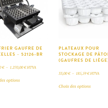
RIER GAUFRE DE
PLATEAUX POUR
ELLES – 52126-BR
STOCKAGE DE PÂTO
(GAUFRES DE LIÈGE
Plage
00
€
–
1.270,00
€
HTVA
Plage
33,00
€
–
185,59
€
HTVA
de
Ce
des options
de
prix :
Ce
produit
Choix des options
prix :
1.240,00 €
produit
a
33,00 €
à
a
plusieurs
à
1.270,00 €
plusieurs
variations.
185,59 €
variation