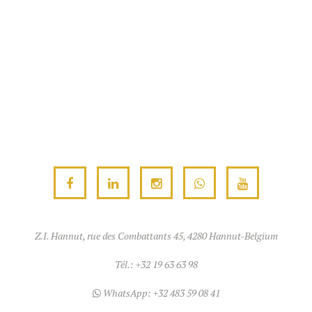
UTILISATION
Gaufriers
RECETTES
FAQ
Ingrédients
CONTACT ET DEVIS
BLOG
Accessoires
FORMATIONS
Z.I. Hannut, rue des Combattants 45, 4280 Hannut-Belgium
Tél.:
+32 19 63 63 98
WhatsApp:
+32 483 59 08 41