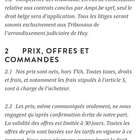
UTILISATION
relative aux contrats conclus par Ampi.be sprl, seul le
Gaufriers
droit belge sera d’application. Tous les litiges seront
RECETTES
soumis exclusivement aux Tribunaux de
FAQ
l’arrondissement judiciaire de Huy.
Ingrédients
CONTACT ET DEVIS
BLOG
2 PRIX, OFFRES ET
COMMANDES
Accessoires
FORMATIONS
2.1 Nos prix sont nets, hors TVA. Toutes taxes, droits
et frais, et notamment les frais stipulés à l’article 3,
sont à charge de l’acheteur.
2.2 Les prix, même communiqués oralement, ne nous
engagent qu’après confirmation écrite de notre part.
La validité des offres est limitée à 30 jours. Toutes les
offres de prix sont basées sur les tarifs en vigueur à ce
moment. Nous nous réservons expressément le droit