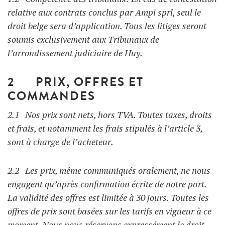
relative aux contrats conclus par Ampi sprl, seul le
droit belge sera d’application. Tous les litiges seront
UTILISATION
soumis exclusivement aux Tribunaux de
TRAINING
l’arrondissement judiciaire de Huy.
WAFFLE RECIPES
FAQ
PRODUCTS
2 PRIX, OFFRES ET
CONTACT AND QUOTE
COMMANDES
NEWS
Waffle makers
2.1 Nos prix sont nets, hors TVA. Toutes taxes, droits
et frais, et notamment les frais stipulés à l’article 3,
sont à charge de l’acheteur.
Ingredients
2.2 Les prix, même communiqués oralement, ne nous
Accessories
engagent qu’après confirmation écrite de notre part.
La validité des offres est limitée à 30 jours. Toutes les
offres de prix sont basées sur les tarifs en vigueur à ce
moment. Nous nous réservons expressément le droit