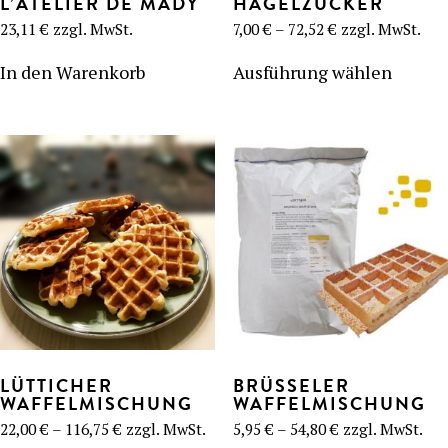
L’ATELIER DE MADY
HAGELZUCKER
Preisspanne:
23,11
€
zzgl. MwSt.
7,00
€
–
72,52
€
zzgl. MwSt.
7,00 €
Dieses
bis
Produk
In den Warenkorb
Ausführung wählen
BENUTZUNG
72,52 €
weist
UNSER BLOG
mehre
Varian
UNSERE REZEPTE
F.A.Q.
UNSERE PRODUKTE
auf.
Die
KONTAKT UND ANGEBOT
Optio
könne
FORMATIONEN
Waffeleisen
auf
der
Produk
gewähl
Zutaten
werde
Zubehör
LÜTTICHER
BRÜSSELER
WAFFELMISCHUNG
WAFFELMISCHUNG
Preisspanne:
Preisspanne:
22,00
€
–
116,75
€
zzgl. MwSt.
5,95
€
–
54,80
€
zzgl. MwSt.
22,00 €
5,95 €