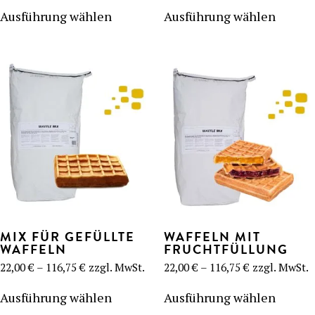
Dieses
Dieses
bis
bis
Produkt
Produk
Ausführung wählen
Ausführung wählen
116,75 €
54,80 €
weist
weist
mehrere
mehre
Varianten
Varian
auf.
auf.
Die
Die
Optionen
Optio
können
könne
auf
auf
der
der
Produktseite
Produk
gewählt
gewähl
werden
werde
MIX FÜR GEFÜLLTE
WAFFELN MIT
WAFFELN
FRUCHTFÜLLUNG
Preisspanne:
Preisspanne:
22,00
€
–
116,75
€
zzgl. MwSt.
22,00
€
–
116,75
€
zzgl. MwSt.
22,00 €
22,00 €
Dieses
Dieses
bis
bis
Produkt
Produk
Ausführung wählen
Ausführung wählen
116,75 €
116,75 €
weist
weist