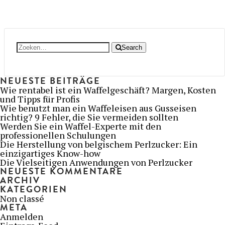
mehrere
mehre
Varianten
Varian
auf.
auf.
Die
Die
Optionen
Optio
Search
Search
können
könne
for:
auf
auf
der
der
Produktseite
Produk
NEUESTE BEITRÄGE
gewählt
gewähl
Wie rentabel ist ein Waffelgeschäft? Margen, Kosten
werden
werde
und Tipps für Profis
Wie benutzt man ein Waffeleisen aus Gusseisen
richtig? 9 Fehler, die Sie vermeiden sollten
Werden Sie ein Waffel-Experte mit den
professionellen Schulungen
Die Herstellung von belgischem Perlzucker: Ein
einzigartiges Know-how
Die Vielseitigen Anwendungen von Perlzucker
NEUESTE KOMMENTARE
ARCHIV
KATEGORIEN
Non classé
META
Anmelden