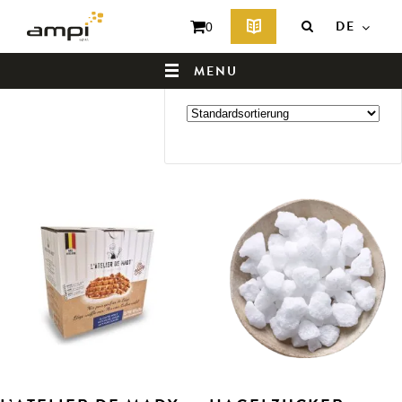
Start
/ Zutaten
DE
0
ZUTATEN
Alle 6 Ergebnisse werden angezeigt
MENU
HOMEPAGE
WER SIND WIR ?