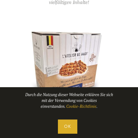
vielfältigen Inhalte!
BENUTZUNG
UNSER BLOG
UNSERE REZEPTE
F.A.Q.
UNSERE PRODUKTE
KONTAKT UND ANGEBOT
FORMATIONEN
Waffeleisen
Zutaten
Durch die Nutzung dieser Webseite erklären Sie sich
mit der Verwendung von Cookies
einverstanden.
Cookie-Richtlinie
.
Zubehör
BELGISCHE WAFFELN MIT EINEM
OK
ZUTATENPAKET ZUBEREITEN