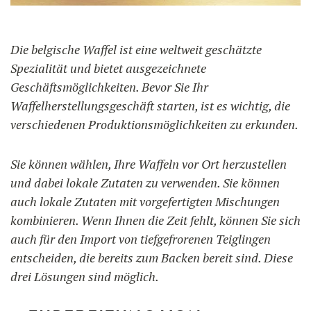
Die belgische Waffel ist eine weltweit geschätzte
BENUTZUNG
UNSER BLOG
Spezialität und bietet ausgezeichnete
Geschäftsmöglichkeiten. Bevor Sie Ihr
UNSERE REZEPTE
F.A.Q.
UNSERE PRODUKTE
Waffelherstellungsgeschäft starten, ist es wichtig, die
KONTAKT UND ANGEBOT
verschiedenen Produktionsmöglichkeiten zu erkunden.
FORMATIONEN
Waffeleisen
Sie können wählen, Ihre Waffeln vor Ort herzustellen
und dabei lokale Zutaten zu verwenden. Sie können
Zutaten
auch lokale Zutaten mit vorgefertigten Mischungen
kombinieren. Wenn Ihnen die Zeit fehlt, können Sie sich
auch für den Import von tiefgefrorenen Teiglingen
Zubehör
entscheiden, die bereits zum Backen bereit sind. Diese
drei Lösungen sind möglich.