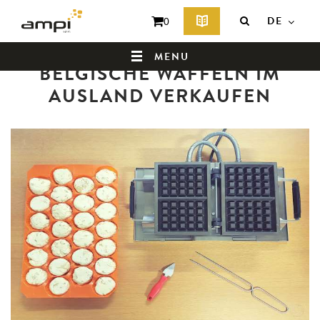
DE
0
Zurück zur Newsübersicht
MENU
BELGISCHE WAFFELN IM
AUSLAND VERKAUFEN
HOMEPAGE
WER SIND WIR ?