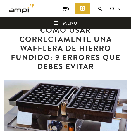
ES
0
Volver a la lista de noticias
MENU
CÓMO USAR
CORRECTAMENTE UNA
WAFFLERA DE HIERRO
PÁGINA DE INICIO
FUNDIDO: 9 ERRORES QUE
DEBES EVITAR
¿QUIÉNES SOMOS?