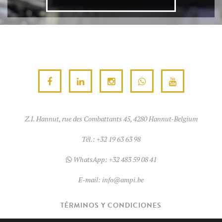
Z.I. Hannut, rue des Combattants 45, 4280 Hannut-Belgium
Tél.:
+32 19 63 63 98
WhatsApp:
+32 483 59 08 41
E-mail:
info@ampi.be
TÉRMINOS Y CONDICIONES