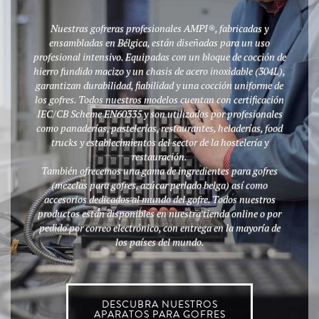
Nuestras gofreras profesionales AMPI®, fabricadas y
ensambladas en Bélgica, están diseñadas para un uso
profesional intensivo. Equipadas con un bloque de cocción de
hierro fundido macizo y un chasis de acero inoxidable (304L),
garantizan durabilidad, fiabilidad y una cocción uniforme de
los gofres. Todos nuestros modelos cuentan con certificación
IEC/CB Scheme EN60335 y son utilizados por profesionales
como panaderías, pastelerías, restaurantes, heladerías, food
trucks y establecimientos del sector de la hostelería y
restauración.
También ofrecemos una gama de ingredientes para gofres
(mezclas para gofres, azúcar perlado belga) así como
accesorios dedicados al mundo del gofre. Todos nuestros
productos están disponibles en nuestra tienda online o por
pedido por correo electrónico, con entrega en la mayoría de
los países del mundo.
DESCUBRA NUESTROS
APARATOS PARA GOFRES