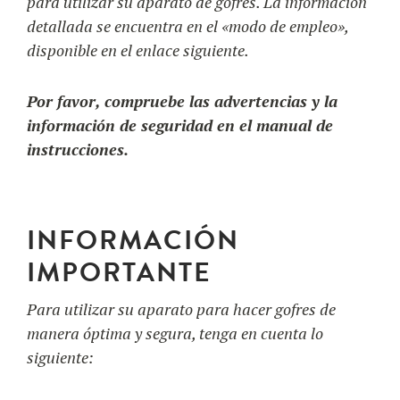
para utilizar su aparato de gofres. La información
detallada se encuentra en el «modo de empleo»,
disponible en el enlace siguiente.
UTILIZACIÓN
NUESTRO BLOG
Por favor, compruebe las advertencias y la
RECETAS
FAQ
información de seguridad en el manual de
PRODUCTOS
instrucciones.
CONTACTO EN PRESUPUESTO
FORMACIONES
Máquinas de gofres
INFORMACIÓN
Ingredientes
IMPORTANTE
Para utilizar su aparato para hacer gofres de
Accesorios
manera óptima y segura, tenga en cuenta lo
siguiente: