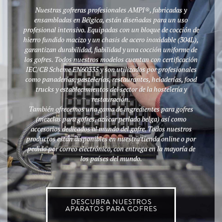
Nuestras gofreras profesionales AMPI®, fabricadas y
ensambladas en Bélgica, están diseñadas para un uso
profesional intensivo. Equipadas con un bloque de cocción de
hierro fundido macizo y un chasis de acero inoxidable (304L),
garantizan durabilidad, fiabilidad y una cocción uniforme de
los gofres. Todos nuestros modelos cuentan con certificación
IEC/CB Scheme EN60335 y son utilizados por profesionales
como panaderías, pastelerías, restaurantes, heladerías, food
trucks y establecimientos del sector de la hostelería y
restauración.
También ofrecemos una gama de ingredientes para gofres
(mezclas para gofres, azúcar perlado belga) así como
accesorios dedicados al mundo del gofre. Todos nuestros
productos están disponibles en nuestra tienda online o por
pedido por correo electrónico, con entrega en la mayoría de
los países del mundo.
DESCUBRA NUESTROS
APARATOS PARA GOFRES