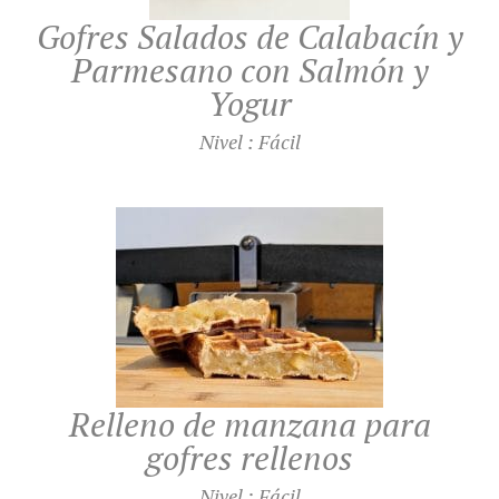
Gofres Salados de Calabacín y
Parmesano con Salmón y
UTILIZACIÓN
Yogur
NUESTRO BLOG
Nivel : Fácil
RECETAS
FAQ
PRODUCTOS
CONTACTO EN PRESUPUESTO
FORMACIONES
Máquinas de gofres
Ingredientes
Accesorios
Relleno de manzana para
gofres rellenos
Nivel : Fácil