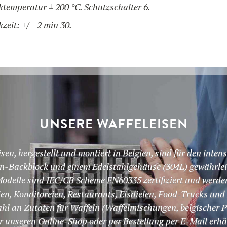
temperatur ± 200 °C. Schutzschalter 6.
zeit: +/- 2 min 30.
UNSERE WAFFELEISEN
n, hergestellt und montiert in Belgien, sind für den intens
n-Backblock und einem Edelstahlgehäuse (304L) gewährleist
odelle sind IEC/CB Scheme EN60335 zertifiziert und werde
en, Konditoreien, Restaurants, Eisdielen, Food-Trucks un
hl an Zutaten für Waffeln (Waffelmischungen, belgischer 
r unseren Online-Shop oder per Bestellung per E-Mail erhäl