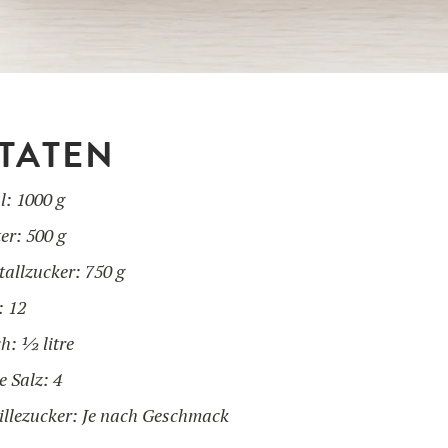
TATEN
l: 1000 g
er: 500 g
tallzucker: 750 g
: 12
h: ½ litre
e Salz: 4
illezucker: Je nach Geschmack