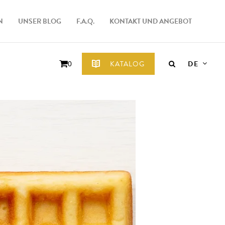
N
UNSER BLOG
F.A.Q.
KONTAKT UND ANGEBOT
DE
KATALOG
0