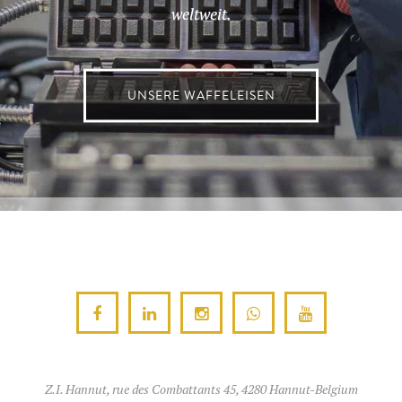
weltweit.
UNSERE WAFFELEISEN
Z.I. Hannut, rue des Combattants 45, 4280 Hannut-Belgium