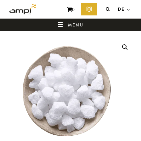
DE
0
MENU
HOMEPAGE
WER SIND WIR ?