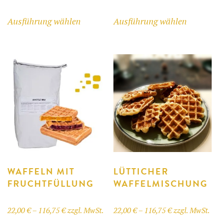
5,95 €
22,00 €
Dieses
Dieses
Ausführung wählen
Ausführung wählen
bis
bis
Produkt
Produkt
54,80 €
116,75 €
weist
weist
mehrere
mehrere
Varianten
Variant
auf.
auf.
Die
Die
Optionen
Optione
können
können
auf
auf
der
der
Produktseite
Produkts
gewählt
gewählt
WAFFELN MIT
LÜTTICHER
FRUCHTFÜLLUNG
WAFFELMISCHUNG
werden
werden
Preisspanne:
Preisspanne:
22,00
€
–
116,75
€
zzgl. MwSt.
22,00
€
–
116,75
€
zzgl. MwSt.