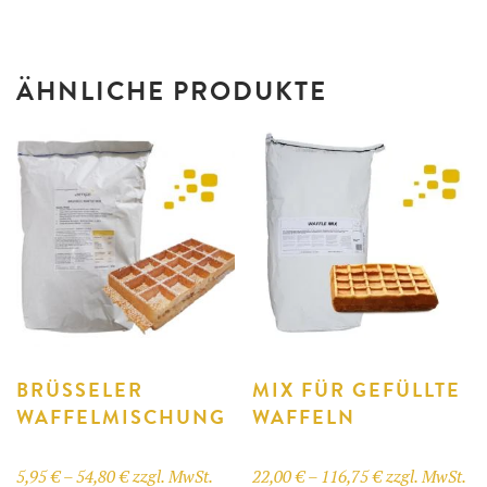
ÄHNLICHE PRODUKTE
BRÜSSELER
MIX FÜR GEFÜLLTE
WAFFELMISCHUNG
WAFFELN
Preisspanne:
Preisspanne:
5,95
€
–
54,80
€
zzgl. MwSt.
22,00
€
–
116,75
€
zzgl. MwSt.