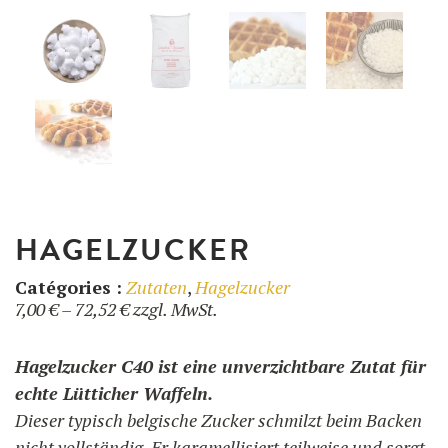
BENUTZUNG
UNSER BLOG
UNSERE REZEPTE
F.A.Q.
UNSERE PRODUKTE
KONTAKT UND ANGEBOT
FORMATIONEN
Waffeleisen
HAGELZUCKER
Zutaten
Catégories :
Zutaten
,
Hagelzucker
Preisspanne:
7,00
€
–
72,52
€
zzgl. MwSt.
7,00 €
Zubehör
bis
Hagelzucker C40 ist eine unverzichtbare Zutat für
72,52 €
echte Lütticher Waffeln.
Dieser typisch belgische Zucker schmilzt beim Backen
nicht vollständig. Er karamellisiert teilweise und sorgt