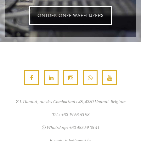
ONTDEK ONZE WAFELIJZERS
Z.I. Hannut, rue des Combattants 45, 4280 Hannut-Belgium
Tél.:
+32 19 63 63 98
WhatsApp:
+32 483 59 08 41
E-mail:
info@ampi.be