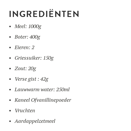
INGREDIËNTEN
GEBRUIK
Meel: 1000g
ONZE BLOG
Boter: 400g
ONZE RECEPTEN
F.A.Q.
PRODUCTEN
Eieren: 2
CONTACT EN OFFERTE
Griessuiker: 150g
OPLEIDINGEN
Wafelijzers
Zout: 20g
Verse gist : 42g
Ingrediënten
Lauwwarm water: 250ml
Kaneel Ofvanillinepoeder
Accessoires
Vruchten
Aardappelzetmeel