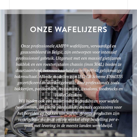
ONZE WAFELIJZERS
Onze professionele AMPI® wafelijzers, vervaardigd en
geassembleerd in België, zijn ontworpen voor intensief
professioneel gebruik. Uitgerust met een massief gietijzeren
bakblok en een roestvrijstalen chassis (inox 304L) bieden ze
duurzaamheid, betrouwbaarheid en een perfect gelijkmatige
bakresultaat. Al onze modellen zijn IEC/CB Scheme EN60335
gecertificeerd en worden gebruikt door professionals zoals
bakkerijen, patisserieën, restaurants, ijssalons, foodtrucks en
HoReCa zaken.
Wij bieden ook een assortiment ingrediënten voor wafels
(wafelmixen, Belgische parelsuiker) evenals accessoires voor
het bereiden en bakken van wafels. Al onze producten zijn
verkrijgbaar via onze online winkel of op bestelling per e-
mail, met levering in de meeste landen wereldwijd.