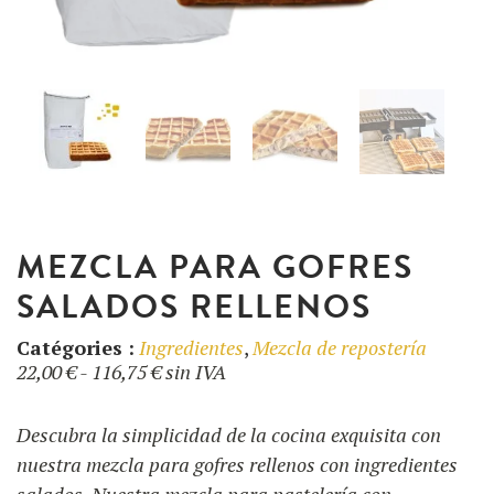
UTILIZACIÓN
NUESTRO BLOG
RECETAS
FAQ
PRODUCTOS
CONTACTO EN PRESUPUESTO
FORMACIONES
Máquinas de gofres
MEZCLA PARA GOFRES
SALADOS RELLENOS
Ingredientes
Catégories :
Ingredientes
,
Mezcla de repostería
Rango
22,00
€
-
116,75
€
sin IVA
Accesorios
de
precios:
Descubra la simplicidad de la cocina exquisita con
desde
nuestra mezcla para gofres rellenos con ingredientes
22,00 €
salados. Nuestra mezcla para pastelería con