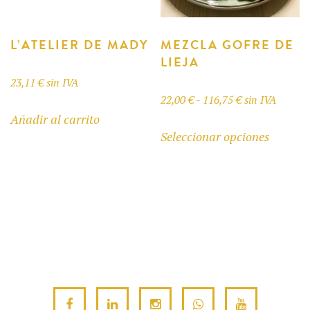
en
en
la
la
página
página
L’ATELIER DE MADY
MEZCLA GOFRE DE
LIEJA
de
de
producto
produc
23,11
€
sin IVA
Rango
22,00
€
-
116,75
€
sin IVA
Añadir al carrito
de
Este
Seleccionar opciones
precios:
produc
desde
tiene
22,00 €
múltipl
hasta
variant
116,75 €
Las
opcione
se
pueden
elegir
en