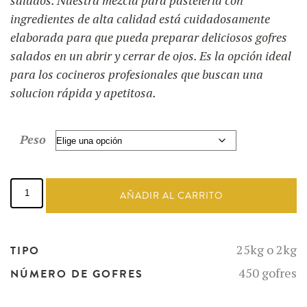
hasta
ingredientes de alta calidad está cuidadosamente
116,75 €
elaborada para que pueda preparar deliciosos gofres
salados en un abrir y cerrar de ojos. Es la opción ideal
para los cocineros profesionales que buscan una
solucion rápida y apetitosa.
Peso
Mezcla
para
AÑADIR AL CARRITO
gofres
salados
rellenos
cantidad
25kg o 2kg
TIPO
450 gofres
NÚMERO DE GOFRES