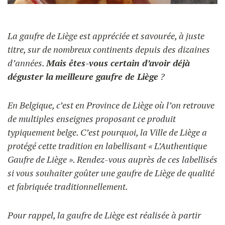
UTILISATION
Gaufriers
La gaufre de Liège est appréciée et savourée, à juste
RECETTES
FAQ
titre, sur de nombreux continents depuis des dizaines
Ingrédients
d’années.
Mais êtes-vous certain d’avoir déjà
CONTACT ET DEVIS
BLOG
déguster la
meilleure gaufre de Liège
?
Accessoires
FORMATIONS
En Belgique, c’est en Province de Liège où l’on retrouve
de multiples enseignes proposant ce produit
typiquement belge. C’est pourquoi, la Ville de Liège a
protégé cette tradition en labellisant « L’Authentique
Gaufre de Liège ». Rendez-vous auprès de ces labellisés
si vous souhaiter goûter une gaufre de Liège de qualité
et fabriquée traditionnellement.
Pour rappel, la gaufre de Liège est réalisée à partir