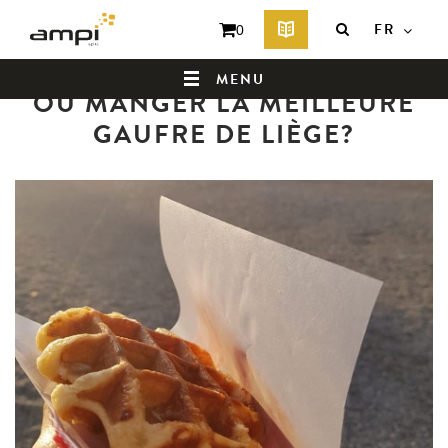
FR
0
Retour au listing des actualités
MENU
OÙ MANGER LA MEILLEURE
GAUFRE DE LIÈGE?
QUI SOMMES-NOUS ?
PRODUITS