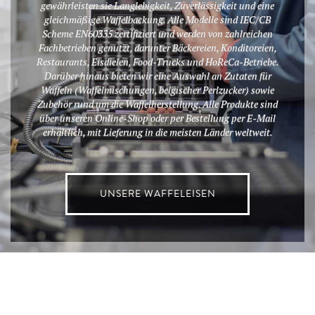
gewährleisten sie Langlebigkeit, Zuverlässigkeit und eine
gleichmäßige Waffelbackung. Alle Modelle sind IEC/CB
Scheme EN60335 zertifiziert und werden von zahlreichen
Fachbetrieben genutzt, darunter Bäckereien, Konditoreien,
Restaurants, Eisdielen, Food-Trucks und HoReCa-Betriebe.
Darüber hinaus bieten wir eine Auswahl an Zutaten für
Waffeln (Waffelmischungen, belgischer Perlzucker) sowie
Zubehör rund um die Waffelherstellung. Alle Produkte sind
über unseren Online-Shop oder per Bestellung per E-Mail
erhältlich, mit Lieferung in die meisten Länder weltweit.
UNSERE WAFFELEISEN