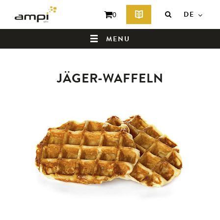
DE
0
MENU
JÄGER-WAFFELN
HOMEPAGE
WER SIND WIR ?