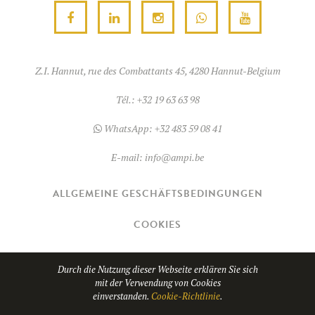
Z.I. Hannut, rue des Combattants 45, 4280 Hannut-Belgium
Tél.:
+32 19 63 63 98
WhatsApp:
+32 483 59 08 41
E-mail:
info@ampi.be
ALLGEMEINE GESCHÄFTSBEDINGUNGEN
COOKIES
© Copyright 2026
AMPI
- TVA BE0689.967.037
Durch die Nutzung dieser Webseite erklären Sie sich
mit der Verwendung von Cookies
einverstanden.
Cookie-Richtlinie
.
Website von