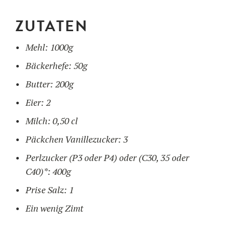
ZUTATEN
BENUTZUNG
Mehl: 1000g
UNSER BLOG
Bäckerhefe: 50g
UNSERE REZEPTE
F.A.Q.
UNSERE PRODUKTE
Butter: 200g
KONTAKT UND ANGEBOT
Eier: 2
FORMATIONEN
Waffeleisen
Milch: 0,50 cl
Päckchen Vanillezucker: 3
Zutaten
Perlzucker (P3 oder P4) oder (C30, 35 oder
C40)*: 400g
Zubehör
Prise Salz: 1
Ein wenig Zimt