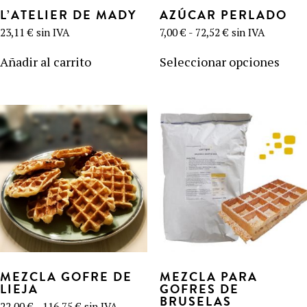
L’ATELIER DE MADY
AZÚCAR PERLADO
Rango
23,11
€
sin IVA
7,00
€
-
72,52
€
sin IVA
de
Este
UTILIZACIÓN
precios:
prod
Añadir al carrito
Seleccionar opciones
desde
NUESTRO BLOG
tien
7,00 €
hasta
múlt
RECETAS
FAQ
72,52 €
PRODUCTOS
varia
Las
CONTACTO EN PRESUPUESTO
opci
se
FORMACIONES
Máquinas de gofres
pued
elegi
en
la
Ingredientes
pági
de
prod
Accesorios
MEZCLA GOFRE DE
MEZCLA PARA
LIEJA
GOFRES DE
BRUSELAS
Rango
22,00
€
-
116,75
€
sin IVA