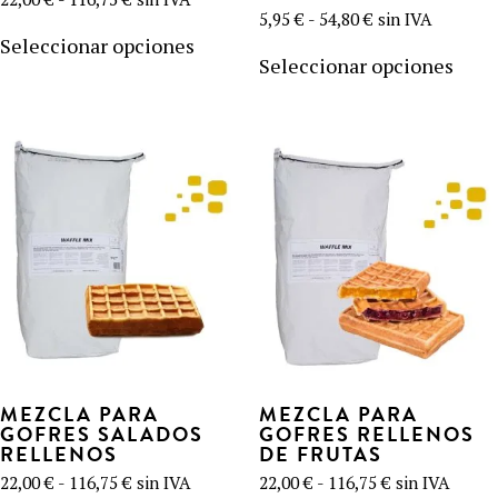
de
Rango
5,95
€
-
54,80
€
sin IVA
Este
precios:
de
producto
Este
Seleccionar opciones
desde
precios:
tiene
prod
Seleccionar opciones
22,00 €
desde
hasta
múltiples
tien
5,95 €
116,75 €
hasta
variantes.
múlt
54,80 €
Las
varia
opciones
Las
se
opci
pueden
se
elegir
pued
en
elegi
la
en
página
la
de
pági
producto
de
prod
MEZCLA PARA
MEZCLA PARA
GOFRES SALADOS
GOFRES RELLENOS
RELLENOS
DE FRUTAS
Rango
Rango
22,00
€
-
116,75
€
sin IVA
22,00
€
-
116,75
€
sin IVA