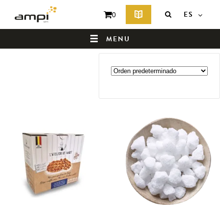
Inicio
/ NE PAS UTILISER - Catégories des
produits / Ingredientes
ES
0
INGREDIENTES
MENU
Mostrando los 6 resultados
PÁGINA DE INICIO
¿QUIÉNES SOMOS?