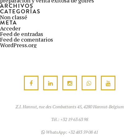
preparación y venta exitosa de gofres
ARCHIVOS
CATEGORÍAS
Non classé
META
Acceder
Feed de entradas
Feed de comentarios
WordPress.org
Z.I. Hannut, rue des Combattants 45, 4280 Hannut-Belgium
Tél.:
+32 19 63 63 98
WhatsApp:
+32 483 59 08 41