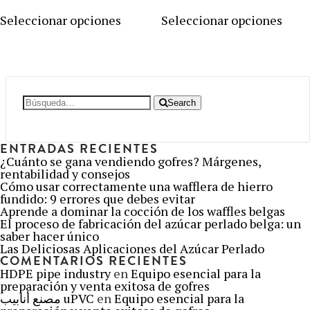
de
de
Este
Este
precios:
precios:
producto
prod
Seleccionar opciones
Seleccionar opciones
desde
desde
tiene
tien
22,00 €
22,00 €
hasta
hasta
múltiples
múlt
116,75 €
116,75 €
variantes.
varia
Las
Las
opciones
opci
se
se
Search
Search
pueden
pued
for:
elegir
elegi
en
en
la
la
ENTRADAS RECIENTES
página
pági
¿Cuánto se gana vendiendo gofres? Márgenes,
de
de
rentabilidad y consejos
producto
prod
Cómo usar correctamente una wafflera de hierro
fundido: 9 errores que debes evitar
Aprende a dominar la cocción de los waffles belgas
El proceso de fabricación del azúcar perlado belga: un
saber hacer único
Las Deliciosas Aplicaciones del Azúcar Perlado
COMENTARIOS RECIENTES
HDPE pipe industry
en
Equipo esencial para la
preparación y venta exitosa de gofres
مصنع أنابيب uPVC
en
Equipo esencial para la