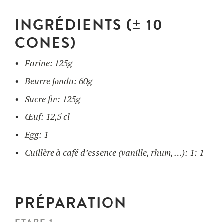
UTILISATION
INGRÉDIENTS (± 10
Gaufriers
RECETTES
CONES)
FAQ
Ingrédients
Farine: 125g
CONTACT ET DEVIS
BLOG
Beurre fondu: 60g
Accessoires
Sucre fin: 125g
FORMATIONS
Œuf: 12,5 cl
Egg: 1
Cuillère à café d’essence (vanille, rhum, …): 1: 1
PRÉPARATION
ETAPE 1