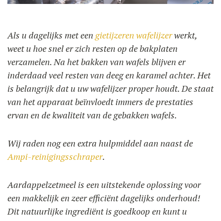
Als u dagelijks met een
gietijzeren wafelijzer
werkt,
GEBRUIK
ONZE BLOG
weet u hoe snel er zich resten op de bakplaten
verzamelen. Na het bakken van wafels blijven er
ONZE RECEPTEN
F.A.Q.
PRODUCTEN
inderdaad veel resten van deeg en karamel achter. Het
CONTACT EN OFFERTE
is belangrijk dat u uw wafelijzer proper houdt. De staat
OPLEIDINGEN
van het apparaat beïnvloedt immers de prestaties
Wafelijzers
ervan en de kwaliteit van de gebakken wafels.
Ingrediënten
Wij raden nog een extra hulpmiddel aan naast de
Ampi-reinigingsschraper
.
Accessoires
Aardappelzetmeel is een uitstekende oplossing voor
een makkelijk en zeer efficiënt dagelijks onderhoud!
Dit natuurlijke ingrediënt is goedkoop en kunt u