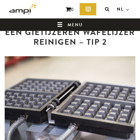
NL
0
Terug naar de lijst met nieuws
MENU
EEN GIETIJZEREN WAFELIJZER
REINIGEN – TIP 2
BEGINPAGINA
WIE ZIJN WIJ?