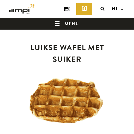
NL
0
MENU
LUIKSE WAFEL MET
BEGINPAGINA
SUIKER
WIE ZIJN WIJ?