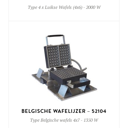
Type
4 x Luikse Wafels (4x6)
-
2000 W
BELGISCHE WAFELIJZER – 52104
Type
Belgische wafels 4x7
-
1350 W