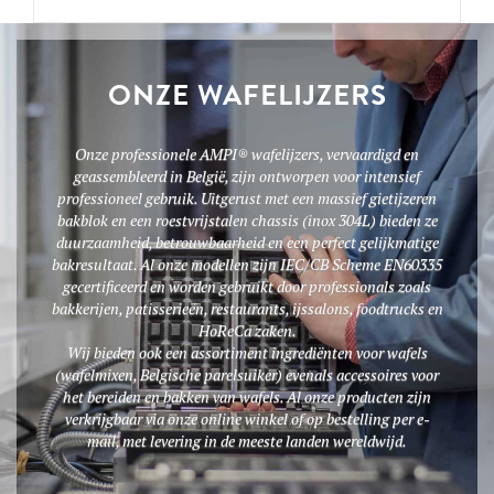
ONZE WAFELIJZERS
Onze professionele AMPI® wafelijzers, vervaardigd en
geassembleerd in België, zijn ontworpen voor intensief
professioneel gebruik. Uitgerust met een massief gietijzeren
bakblok en een roestvrijstalen chassis (inox 304L) bieden ze
duurzaamheid, betrouwbaarheid en een perfect gelijkmatige
bakresultaat. Al onze modellen zijn IEC/CB Scheme EN60335
gecertificeerd en worden gebruikt door professionals zoals
bakkerijen, patisserieën, restaurants, ijssalons, foodtrucks en
HoReCa zaken.
Wij bieden ook een assortiment ingrediënten voor wafels
(wafelmixen, Belgische parelsuiker) evenals accessoires voor
het bereiden en bakken van wafels. Al onze producten zijn
verkrijgbaar via onze online winkel of op bestelling per e-
mail, met levering in de meeste landen wereldwijd.