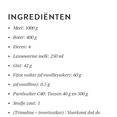
INGREDIËNTEN
GEBRUIK
ONZE BLOG
Meel: 1000 g
ONZE RECEPTEN
F.A.Q.
PRODUCTEN
Boter: 400 g
CONTACT EN OFFERTE
Eieren: 4
OPLEIDINGEN
Wafelijzers
Lauwwarme melk: 250 ml
Gist: 42 g
Ingrediënten
Fijne suiker (of vanillesuiker): 60 g
(of vanilline): 0.5 g
Accessoires
Parelsuiker C40: Tussen 40 g en 500 g
Snufje zout: 1
(Trimoline = invertsuiker) : Voorkomt dat de