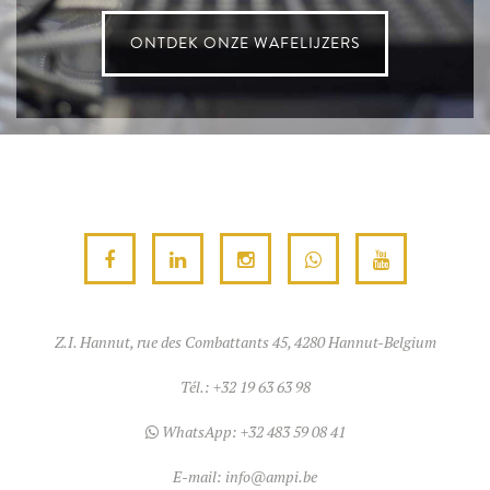
ONTDEK ONZE WAFELIJZERS
Z.I. Hannut, rue des Combattants 45, 4280 Hannut-Belgium
Tél.:
+32 19 63 63 98
WhatsApp:
+32 483 59 08 41
E-mail:
info@ampi.be