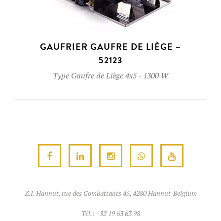
GAUFRIER GAUFRE DE LIÈGE –
52123
Type
Gaufre de Liège 4x5
-
1300 W
Z.I. Hannut, rue des Combattants 45, 4280 Hannut-Belgium
Tél.:
+32 19 63 63 98