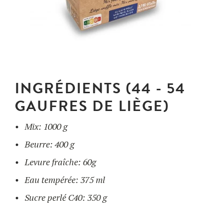
UTILISATION
Gaufriers
RECETTES
FAQ
Ingrédients
CONTACT ET DEVIS
BLOG
INGRÉDIENTS (44 - 54
Accessoires
FORMATIONS
GAUFRES DE LIÈGE)
Mix: 1000 g
Beurre: 400 g
Levure fraîche: 60g
Eau tempérée: 375 ml
Sucre perlé C40: 350 g