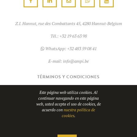
Z.I. Hannut, rue des Combattants 45, 4280 Hannut-Belgium
Tél.:
+32 19 63 63 98
WhatsApp:
+32 483 59 08 41
E-mail:
info@ampi.be
TÉRMINOS Y CONDICIONES
COOKIES
Este página web utiliza cookies. Al
continuar navegando en este página
web, usted acepta el uso de cookies, de
© Copyright 2026
AMPI
- TVA BE0689.967.037
acuerdo con
nuestra política de
cookies
.
Sitio web de