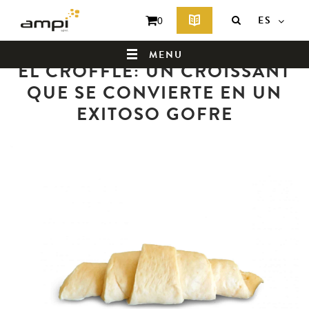
ES
0
Volver a la lista de noticias
MENU
EL CROFFLE: UN CROISSANT
QUE SE CONVIERTE EN UN
EXITOSO GOFRE
PÁGINA DE INICIO
¿QUIÉNES SOMOS?