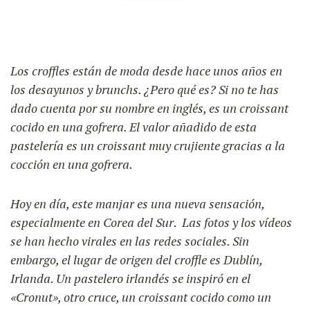
UTILIZACIÓN
NUESTRO BLOG
Los croffles están de moda desde hace unos años en
los desayunos y brunchs. ¿Pero qué es? Si no te has
RECETAS
FAQ
PRODUCTOS
dado cuenta por su nombre en inglés, es un croissant
CONTACTO EN PRESUPUESTO
cocido en una gofrera. El valor añadido de esta
FORMACIONES
pastelería es un croissant muy crujiente gracias a la
Máquinas de gofres
cocción en una gofrera.
Ingredientes
Hoy en día, este manjar es una nueva sensación,
especialmente en Corea del Sur. Las fotos y los vídeos
se han hecho virales en las redes sociales. Sin
Accesorios
embargo, el lugar de origen del croffle es Dublín,
Irlanda. Un pastelero irlandés se inspiró en el
«Cronut», otro cruce, un croissant cocido como un