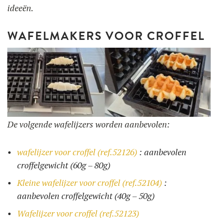
ideeën.
WAFELMAKERS VOOR CROFFEL
De volgende wafelijzers worden aanbevolen:
wafelijzer voor croffel (ref.52126)
: aanbevolen
croffelgewicht (60g – 80g)
Kleine wafelijzer voor croffel (ref.52104)
:
aanbevolen croffelgewicht (40g – 50g)
Wafelijzer voor croffel (ref.52123)