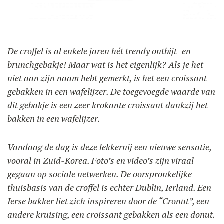
GEBRUIK
ONZE BLOG
De croffel is al enkele jaren hét trendy ontbijt- en
brunchgebakje! Maar wat is het eigenlijk? Als je het
ONZE RECEPTEN
F.A.Q.
PRODUCTEN
niet aan zijn naam hebt gemerkt, is het een croissant
CONTACT EN OFFERTE
gebakken in een wafelijzer. De toegevoegde waarde van
OPLEIDINGEN
dit gebakje is een zeer krokante croissant dankzij het
Wafelijzers
bakken in een wafelijzer.
Ingrediënten
Vandaag de dag is deze lekkernij een nieuwe sensatie,
vooral in Zuid-Korea. Foto’s en video’s zijn viraal
gegaan op sociale netwerken. De oorspronkelijke
Accessoires
thuisbasis van de croffel is echter Dublin, Ierland. Een
Ierse bakker liet zich inspireren door de “Cronut”, een
andere kruising, een croissant gebakken als een donut.