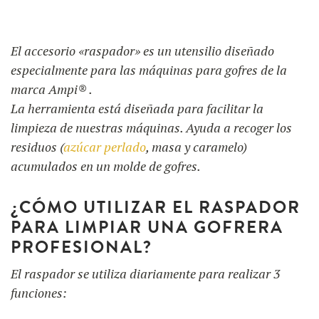
El accesorio «raspador» es un utensilio diseñado
UTILIZACIÓN
NUESTRO BLOG
especialmente para las máquinas para gofres de la
marca Ampi® .
RECETAS
FAQ
PRODUCTOS
La herramienta está diseñada para facilitar la
CONTACTO EN PRESUPUESTO
limpieza de nuestras máquinas. Ayuda a recoger los
FORMACIONES
residuos (
azúcar perlado
, masa y caramelo)
Máquinas de gofres
acumulados en un molde de gofres.
Ingredientes
¿CÓMO UTILIZAR EL RASPADOR
PARA LIMPIAR UNA GOFRERA
PROFESIONAL?
Accesorios
El raspador se utiliza diariamente para realizar 3
funciones: