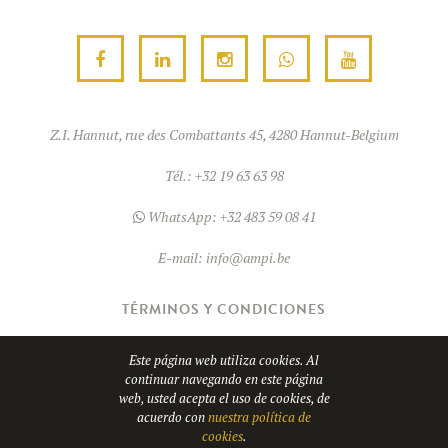
Z.I. Hannut, rue des Combattants 45, 4280 Hannut-Belgium
Tél.:
+32 19 63 63 98
WhatsApp:
+32 483 59 08 41
E-mail:
info@ampi.be
TÉRMINOS Y CONDICIONES
COOKIES
Este página web utiliza cookies. Al
continuar navegando en este página
web, usted acepta el uso de cookies, de
© Copyright 2026
AMPI
- TVA BE0689.967.037
acuerdo con
nuestra política de
cookies
.