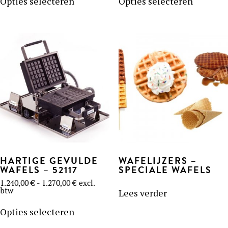
product
product
Opties selecteren
Opties selecteren
heeft
heeft
meerdere
meerder
variaties.
variaties
Deze
Deze
optie
optie
kan
kan
gekozen
gekozen
worden
worden
op
op
de
de
productpagina
product
HARTIGE GEVULDE
WAFELIJZERS –
WAFELS – 52117
SPECIALE WAFELS
Prijsklasse:
1.240,00
€
-
1.270,00
€
excl.
1.240,00 €
btw
Lees verder
tot
Dit
1.270,00 €
product
Opties selecteren
heeft