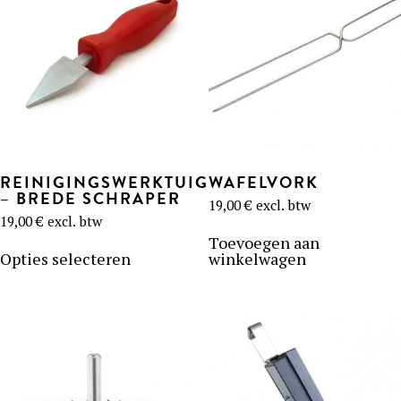
gekozen
worden
op
de
product
REINIGINGSWERKTUIG
WAFELVORK
– BREDE SCHRAPER
19,00
€
excl. btw
19,00
€
excl. btw
Dit
Toevoegen aan
product
Opties selecteren
winkelwagen
heeft
meerdere
variaties.
Deze
optie
kan
gekozen
worden