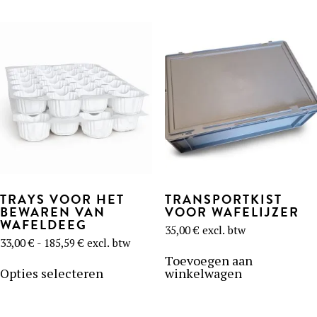
meerdere
variaties.
Deze
optie
kan
gekozen
worden
op
de
productpagina
TRAYS VOOR HET
TRANSPORTKIST
BEWAREN VAN
VOOR WAFELIJZER
WAFELDEEG
35,00
€
excl. btw
Prijsklasse:
33,00
€
-
185,59
€
excl. btw
33,00 €
Dit
Toevoegen aan
tot
product
Opties selecteren
winkelwagen
185,59 €
heeft
meerdere
variaties.