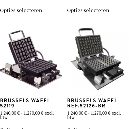
tot
tot
Dit
Dit
1.270,00 €
1.270,00 
product
product
Opties selecteren
Opties selecteren
heeft
heeft
meerdere
meerder
variaties.
variaties
Deze
Deze
optie
optie
kan
kan
gekozen
gekozen
worden
worden
op
op
de
de
productpagina
product
BRUSSELS WAFEL –
BRUSSELS WAFEL
52119
REF.52126-BR
Prijsklasse:
Prijsklass
1.240,00
€
-
1.270,00
€
excl.
1.240,00
€
-
1.270,00
€
excl.
1.240,00 €
1.240,00 
btw
btw
tot
tot
Dit
Dit
1.270,00 €
1.270,00 