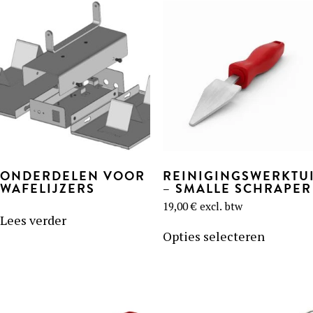
Deze
optie
kan
gekozen
worden
op
de
productpagina
ONDERDELEN VOOR
REINIGINGSWERKTU
WAFELIJZERS
– SMALLE SCHRAPER
19,00
€
excl. btw
Lees verder
Dit
product
Opties selecteren
heeft
meerder
variaties
Deze
optie
kan