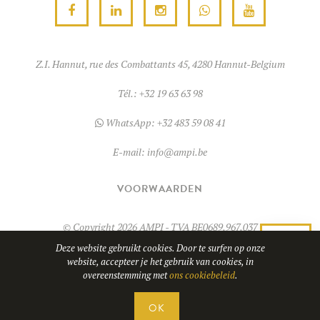
Z.I. Hannut, rue des Combattants 45, 4280 Hannut-Belgium
Tél.:
+32 19 63 63 98
WhatsApp:
+32 483 59 08 41
E-mail:
info@ampi.be
VOORWAARDEN
© Copyright 2026
AMPI
- TVA BE0689.967.037
Deze website gebruikt cookies. Door te surfen op onze
website, accepteer je het gebruik van cookies, in
WHATSAPP
Website door
overeenstemming met
ons cookiebeleid
.
OK
CONTACT