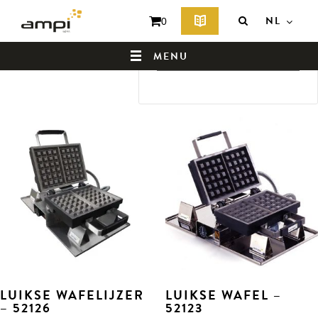
Home
/ Wafelijzers
NL
0
WAFELIJZERS
Toont alle 16 resultaten
MENU
BEGINPAGINA
WIE ZIJN WIJ?
LUIKSE WAFELIJZER
LUIKSE WAFEL –
– 52126
52123