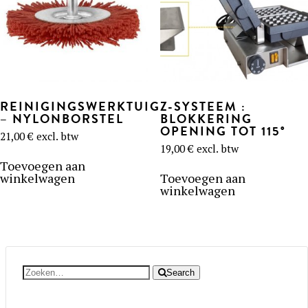
op
de
productpagina
REINIGINGSWERKTUIG
Z-SYSTEEM :
– NYLONBORSTEL
BLOKKERING
OPENING TOT 115°
21,00
€
excl. btw
19,00
€
excl. btw
Toevoegen aan
winkelwagen
Toevoegen aan
winkelwagen
Search
Search
for: