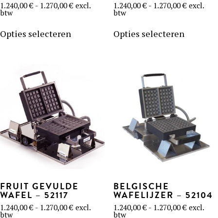
Prijsklasse:
Prijsklass
1.240,00
€
-
1.270,00
€
excl.
1.240,00
€
-
1.270,00
€
excl.
1.240,00 €
1.240,00 
btw
btw
tot
tot
Dit
Dit
1.270,00 €
1.270,00 
product
product
Opties selecteren
Opties selecteren
GEBRUIK
heeft
heeft
ONZE BLOG
meerdere
meerder
variaties.
variaties
ONZE RECEPTEN
F.A.Q.
Deze
Deze
PRODUCTEN
optie
optie
kan
kan
CONTACT EN OFFERTE
gekozen
gekozen
OPLEIDINGEN
Wafelijzers
worden
worden
op
op
de
de
productpagina
product
Ingrediënten
Accessoires
FRUIT GEVULDE
BELGISCHE
WAFEL – 52117
WAFELIJZER – 52104
Prijsklasse:
Prijsklass
1.240,00
€
-
1.270,00
€
excl.
1.240,00
€
-
1.270,00
€
excl.
1.240,00 €
1.240,00 
btw
btw