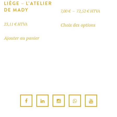
LIÈGE – L’ATELIER
du
du
DE MADY
produit
produit
Plage
7,00
€
–
72,52
€
HTVA
de
Ce
23,11
€
HTVA
Choix des options
prix :
produit
7,00 €
a
Ajouter au panier
à
plusieurs
72,52 €
variations.
Les
options
peuvent
être
choisies
sur
la
page
du