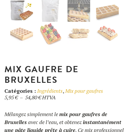
UTILISATION
Gaufriers
RECETTES
FAQ
Ingrédients
CONTACT ET DEVIS
BLOG
Accessoires
FORMATIONS
MIX GAUFRE DE
BRUXELLES
Catégories :
Ingrédients
,
Mix pour gaufres
Plage
5,95
€
–
54,80
€
HTVA
de
prix :
Mélangez simplement le
mix pour gaufres de
5,95 €
Bruxelles
avec de l’eau, et obtenez
instantanément
à
une pâte liquide prête à cuire
. Ce mix professionnel