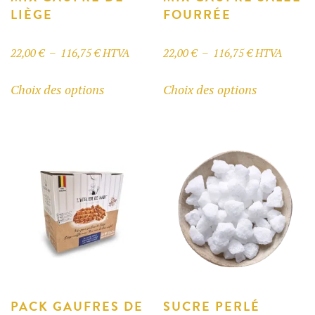
LIÈGE
FOURRÉE
Plage
Plage
22,00
€
–
116,75
€
HTVA
22,00
€
–
116,75
€
HTVA
de
de
Ce
Ce
Choix des options
Choix des options
prix :
prix :
produit
produit
22,00 €
22,00 €
a
a
à
à
plusieurs
plusieurs
116,75 €
116,75 €
variations.
variations.
Les
Les
options
options
peuvent
peuvent
être
être
choisies
choisies
sur
sur
la
la
page
page
PACK GAUFRES DE
SUCRE PERLÉ