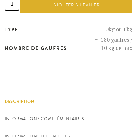
de
AJOUTER AU PANIER
Mix
Gaufre
de
Bruxelles
10kg ou 1kg
TYPE
+- 180 gaufres /
10 kg de mix
NOMBRE DE GAUFRES
DESCRIPTION
INFORMATIONS COMPLÉMENTAIRES
INFORMATIONS TECHNIQUES